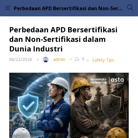
Perbedaan APD Bersertifikasi dan Non-Sertifikasi dalam Dunia Industri
LOGIN
Perbedaan APD Bersertifikasi
Enter your username and password to login.
dan Non-Sertifikasi dalam
Dunia Industri
0
06/22/2026
admin
Safety Tips
Remember me
Lost password?
Please enter an answer in digits:
one × four =