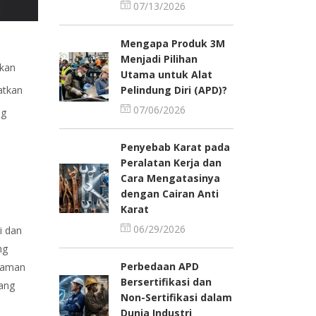
07/13/2026
Mengapa Produk 3M
Menjadi Pilihan
tkan
Utama untuk Alat
atkan
Pelindung Diri (APD)?
07/06/2026
ng
Penyebab Karat pada
Peralatan Kerja dan
Cara Mengatasinya
dengan Cairan Anti
Karat
06/29/2026
i dan
ng
Perbedaan APD
ahaman
Bersertifikasi dan
ang
Non-Sertifikasi dalam
Dunia Industri