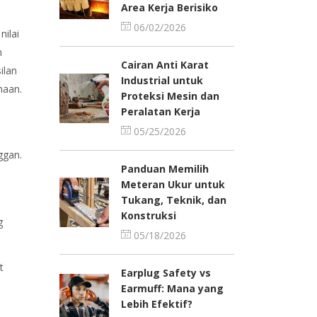
Area Kerja Berisiko
06/02/2026
ilai
n
Cairan Anti Karat
ilan
Industrial untuk
haan.
Proteksi Mesin dan
Peralatan Kerja
05/25/2026
ggan.
Panduan Memilih
Meteran Ukur untuk
Tukang, Teknik, dan
Konstruksi
g
05/18/2026
t
Earplug Safety vs
Earmuff: Mana yang
Lebih Efektif?