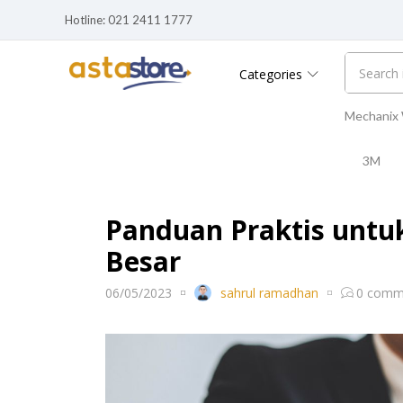
Hotline: 021 2411 1777
Categories
Mechanix
3M
Panduan Praktis untu
Besar
06/05/2023
sahrul ramadhan
0
comm