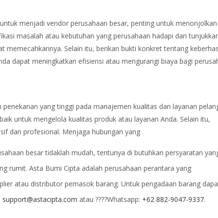
ntuk menjadi vendor perusahaan besar, penting untuk menonjolkan n
fikasi masalah atau kebutuhan yang perusahaan hadapi dan tunjukka
 memecahkannya. Selain itu, berikan bukti konkret tentang keberhas
nda dapat meningkatkan efisiensi atau mengurangi biaya bagi perusa
 penekanan yang tinggi pada manajemen kualitas dan layanan pelan
baik untuk mengelola kualitas produk atau layanan Anda. Selain itu,
sif dan profesional. Menjaga hubungan yang
sahaan besar tidaklah mudah, tentunya di butuhkan persyaratan yan
yang rumit. Asta Bumi Cipta adalah perusahaan perantara yang
lier atau distributor pemasok barang. Untuk pengadaan barang dapa
:
support@astacipta.com
atau ????Whatsapp:
+62 882-9047-9337
.