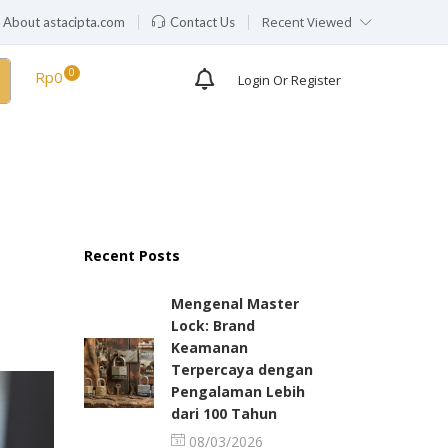
Recent Viewed
About astacipta.com
Contact Us
Rp
0
Login Or Register
Recent Posts
Mengenal Master
Lock: Brand
Keamanan
Terpercaya dengan
Pengalaman Lebih
dari 100 Tahun
08/03/2026