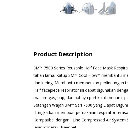
Product Description
3M™ 7500 Series Reusable Half Face Mask Respir
tahan lama. Katup 3M™ Cool Flow™ membantu me
dan kering. Membantu memberikan perlindungan ter
Half facepiece respirator ini dapat digunakan deng
macam gas, uap, dan bahaya partikulat menurut p
Setengah Wajah 3M™ Seri 7500 yang Dapat Diguna
ditingkatkan membuat pemakaian respirator teras
Kompatibel dengan : Line Compressed Air System 
Jenis Koneksi : Bayonet