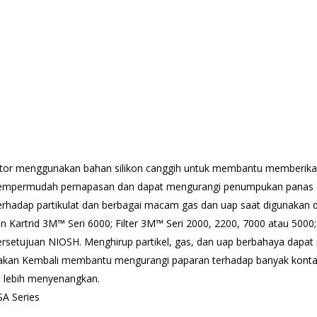
ator menggunakan bahan silikon canggih untuk membantu memberik
mpermudah pernapasan dan dapat mengurangi penumpukan panas d
hadap partikulat dan berbagai macam gas dan uap saat digunakan deng
an Kartrid 3M™ Seri 6000; Filter 3M™ Seri 2000, 2200, 7000 atau 5000
ersetujuan NIOSH. Menghirup partikel, gas, dan uap berbahaya dapa
kan Kembali membantu mengurangi paparan terhadap banyak kontamin
a lebih menyenangkan.
SA Series