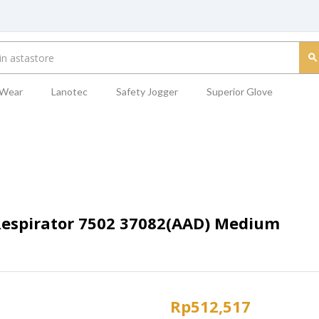
 Wear
Lanotec
Safety Jogger
Superior Glove
Respirator 7502 37082(AAD) Medium
Rp
512,517