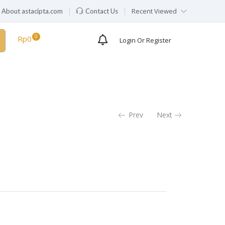
Recent Viewed
About astacipta.com
Contact Us
Rp
0
Login Or Register
Prev
Next