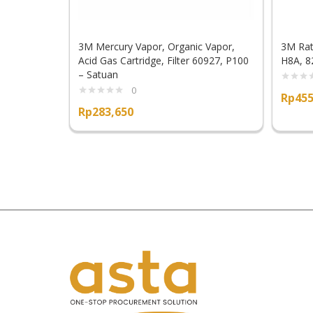
3M Mercury Vapor, Organic Vapor,
3M Rat
Acid Gas Cartridge, Filter 60927, P100
H8A, 8
– Satuan
0
Rp
455
Rp
283,650