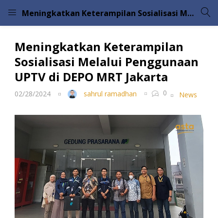
Meningkatkan Keterampilan Sosialisasi Melalui Penggunaan UPTV di DEPO MRT Jakarta
LOGIN
Meningkatkan Keterampilan
Enter your username and password to login.
Sosialisasi Melalui Penggunaan
UPTV di DEPO MRT Jakarta
0
02/28/2024
sahrul ramadhan
News
Remember me
Lost password?
Please enter an answer in digits:
five × 3 =