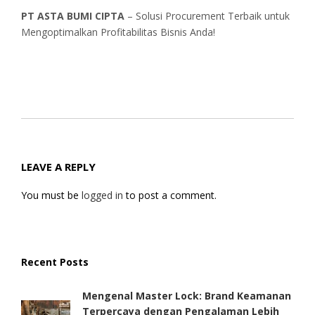
PT ASTA BUMI CIPTA
– Solusi Procurement Terbaik untuk
Mengoptimalkan Profitabilitas Bisnis Anda!
LEAVE A REPLY
You must be
logged in
to post a comment.
Recent Posts
Mengenal Master Lock: Brand Keamanan
Terpercaya dengan Pengalaman Lebih