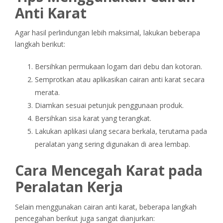
Anti Karat
Agar hasil perlindungan lebih maksimal, lakukan beberapa
langkah berikut:
Bersihkan permukaan logam dari debu dan kotoran.
Semprotkan atau aplikasikan cairan anti karat secara
merata.
Diamkan sesuai petunjuk penggunaan produk.
Bersihkan sisa karat yang terangkat.
Lakukan aplikasi ulang secara berkala, terutama pada
peralatan yang sering digunakan di area lembap.
Cara Mencegah Karat pada
Peralatan Kerja
Selain menggunakan cairan anti karat, beberapa langkah
pencegahan berikut juga sangat dianjurkan: