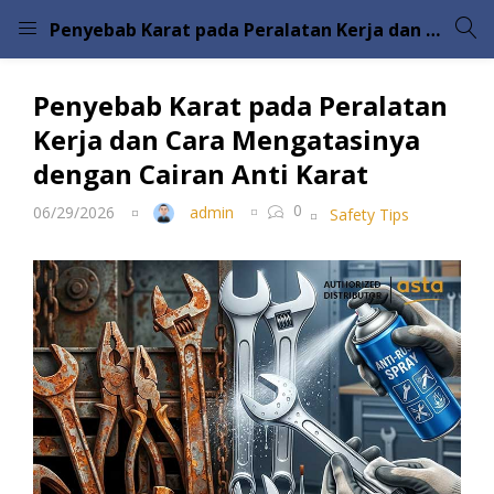
Penyebab Karat pada Peralatan Kerja dan Cara Mengatasinya dengan Cairan Anti Karat
LOGIN
Penyebab Karat pada Peralatan
Enter your username and password to login.
Kerja dan Cara Mengatasinya
dengan Cairan Anti Karat
0
06/29/2026
admin
Safety Tips
Remember me
Lost password?
Please enter an answer in digits:
20 + twelve =