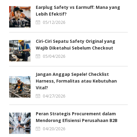
Earplug Safety vs Earmuff: Mana yang
Lebih Efektif?
05/12/2026
Ciri-Ciri Sepatu Safety Original yang
Wajib Diketahui Sebelum Checkout
05/04/2026
Jangan Anggap Sepele! Checklist
Harness, Formalitas atau Kebutuhan
Vital?
04/27/2026
Peran Strategis Procurement dalam
Mendorong Efisiensi Perusahaan B2B
04/20/2026