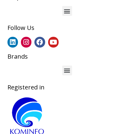
Follow Us
Brands
Registered in