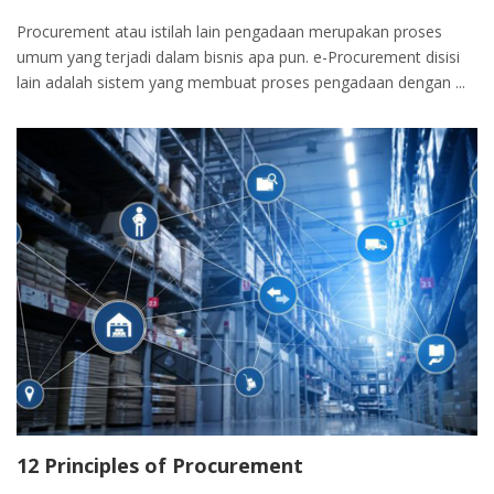
Procurement atau istilah lain pengadaan merupakan proses
umum yang terjadi dalam bisnis apa pun. e-Procurement disisi
lain adalah sistem yang membuat proses pengadaan dengan ...
12 Principles of Procurement