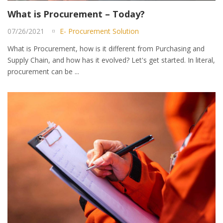
What is Procurement – Today?
07/26/2021
E- Procurement Solution
What is Procurement, how is it different from Purchasing and
Supply Chain, and how has it evolved? Let's get started. In literal,
procurement can be ...