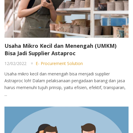
Usaha Mikro Kecil dan Menengah (UMKM)
Bisa Jadi Supplier Astaproc
12/02/2022
E- Procurement Solution
Usaha mikro kecil dan menengah bisa menjadi supplier
Astraproc loh! Dalam pelaksanaan pengadaan barang dan jasa
harus memenuhi tujuh prinsip, yaitu efisien, efektif, transparan,
...