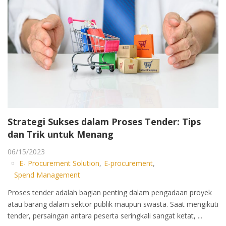
Strategi Sukses dalam Proses Tender: Tips
dan Trik untuk Menang
06/15/2023
E- Procurement Solution
,
E-procurement
,
Spend Management
Proses tender adalah bagian penting dalam pengadaan proyek
atau barang dalam sektor publik maupun swasta. Saat mengikuti
tender, persaingan antara peserta seringkali sangat ketat, ...