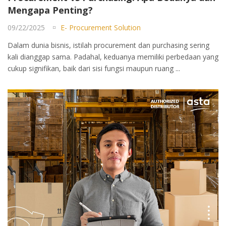
Mengapa Penting?
09/22/2025
E- Procurement Solution
Dalam dunia bisnis, istilah procurement dan purchasing sering
kali dianggap sama. Padahal, keduanya memiliki perbedaan yang
cukup signifikan, baik dari sisi fungsi maupun ruang ...