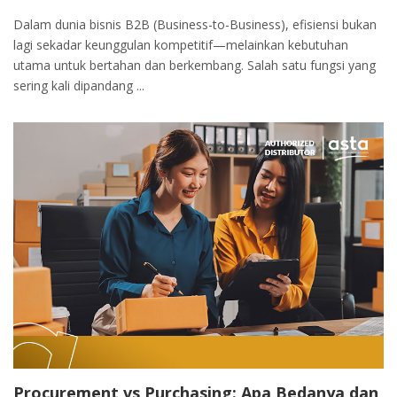
Dalam dunia bisnis B2B (Business-to-Business), efisiensi bukan
lagi sekadar keunggulan kompetitif—melainkan kebutuhan
utama untuk bertahan dan berkembang. Salah satu fungsi yang
sering kali dipandang ...
Procurement vs Purchasing: Apa Bedanya dan