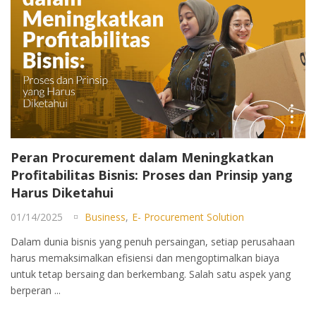
Peran Procurement dalam Meningkatkan
Profitabilitas Bisnis: Proses dan Prinsip yang
Harus Diketahui
01/14/2025
Business
,
E- Procurement Solution
Dalam dunia bisnis yang penuh persaingan, setiap perusahaan
harus memaksimalkan efisiensi dan mengoptimalkan biaya
untuk tetap bersaing dan berkembang. Salah satu aspek yang
berperan ...