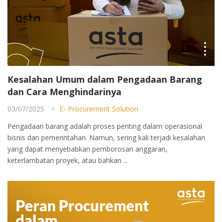
Kesalahan Umum dalam Pengadaan Barang
dan Cara Menghindarinya
03/07/2025
E- Procurement Solution
Pengadaan barang adalah proses penting dalam operasional
bisnis dan pemerintahan. Namun, sering kali terjadi kesalahan
yang dapat menyebabkan pemborosan anggaran,
keterlambatan proyek, atau bahkan ...