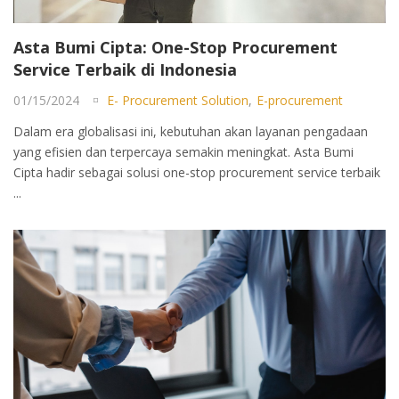
Asta Bumi Cipta: One-Stop Procurement
Service Terbaik di Indonesia
01/15/2024
E- Procurement Solution
,
E-procurement
Dalam era globalisasi ini, kebutuhan akan layanan pengadaan
yang efisien dan terpercaya semakin meningkat. Asta Bumi
Cipta hadir sebagai solusi one-stop procurement service terbaik
...