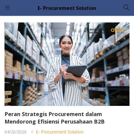
E- Procurement Solution
LOGIN
Enter your username and password to login.
Remember me
Lost password?
Please enter an answer in digits:
ten − eight =
Peran Strategis Procurement dalam
Mendorong Efisiensi Perusahaan B2B
04/20/2026
E- Procurement Solution